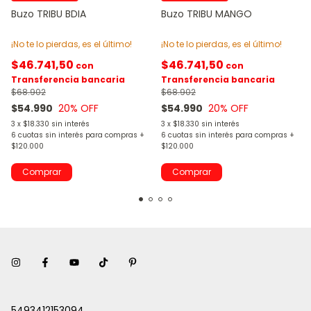
Buzo TRIBU BDIA
Buzo TRIBU MANGO
¡No te lo pierdas, es el último!
¡No te lo pierdas, es el último!
$46.741,50
$46.741,50
con
con
Transferencia bancaria
Transferencia bancaria
$68.902
$68.902
$54.990
20
% OFF
$54.990
20
% OFF
3
x
$18.330
sin interés
3
x
$18.330
sin interés
Comprar
Comprar
5493412153094