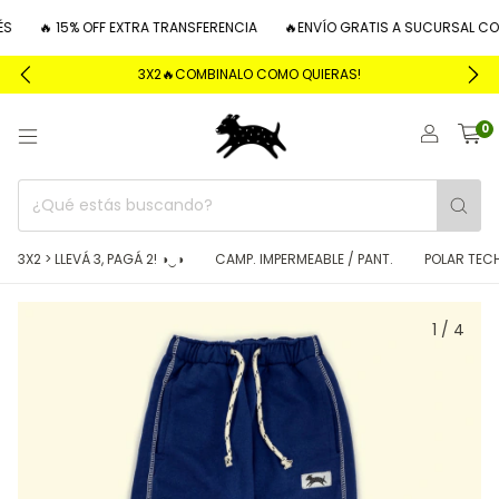
🔥 15% OFF EXTRA TRANSFERENCIA
🔥ENVÍO GRATIS A SUCURSAL COMP
3X2🔥COMBINALO COMO QUIERAS!
0
3X2 > LLEVÁ 3, PAGÁ 2! ◑‿◑
CAMP. IMPERMEABLE / PANT.
POLAR TEC
1
/
4