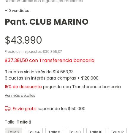
No acumulable con algunas promociones
+10 vendidos
Pant. CLUB MARINO
$43.990
Precio sin impuestos
$36.355,37
$37.391,50
con
Transferencia bancaria
3
cuotas sin interés de
$14.663,33
15% de descuento
pagando con Transferencia bancaria
Ver más detalles
Envío gratis
superando los
$150.000
Talle:
Talle 2
Talle 2
Talle 4
Talle 6
Talle 8
Talle 10
Talle 12