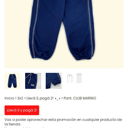
Inicio
>
3x2 > Llevá 3, pagá 2! ◑‿◑
>
Pant. CLUB MARINO
¡Llevá 3 y pagá 2!
Vas a poder aprovechar esta promoción en cualquier producto de
la tienda.