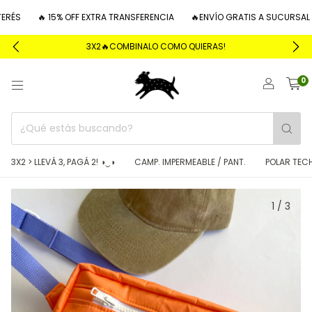
RÉS
🔥 15% OFF EXTRA TRANSFERENCIA
🔥ENVÍO GRATIS A SUCURSAL C
3X2🔥COMBINALO COMO QUIERAS!
0
3X2 > LLEVÁ 3, PAGÁ 2! ◑‿◑
CAMP. IMPERMEABLE / PANT.
POLAR TEC
1
/
3