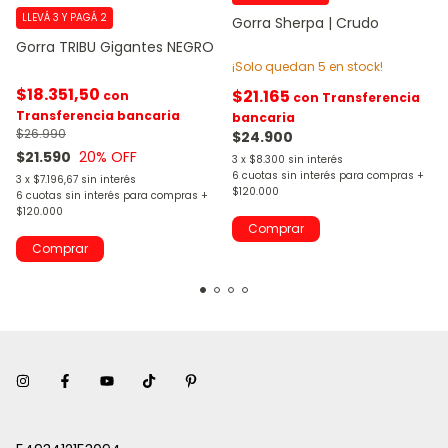
LLEVÁ 3 Y PAGÁ 2
Gorra Sherpa | Crudo
Gorra TRIBU Gigantes NEGRO
¡Solo quedan
5
en stock!
$18.351,50
$21.165
con
con
Transferencia
Transferencia bancaria
bancaria
$26.990
$24.900
$21.590
20
% OFF
3
x
$8.300
sin interés
3
x
$7.196,67
sin interés
Comprar