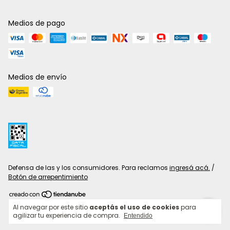
Medios de pago
Medios de envío
Defensa de las y los consumidores. Para reclamos
ingresá acá.
/
Botón de arrepentimiento
Copyright TRIBU® - 2026. Todos los derechos reservados.
Al navegar por este sitio
aceptás el uso de cookies
para
agilizar tu experiencia de compra.
Entendido