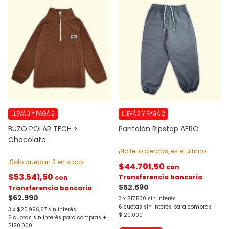
LLEVÁ 3 Y PAGÁ 2
LLEVÁ 3 Y PAGÁ 2
BUZO POLAR TECH >
Pantalón Ripstop AERO
Chocolate
¡No te lo pierdas, es el último!
¡Solo quedan
2
en stock!
$44.701,50
con
$53.541,50
Transferencia bancaria
con
$52.590
Transferencia bancaria
$62.990
3
x
$17.530
sin interés
3
x
$20.996,67
sin interés